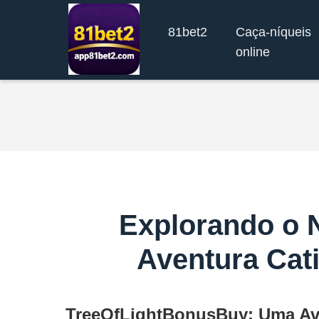
81bet2
Caça-níqueis
online
Explorando o 
Aventura Cat
TreeOfLightBonusBuy: Uma Av