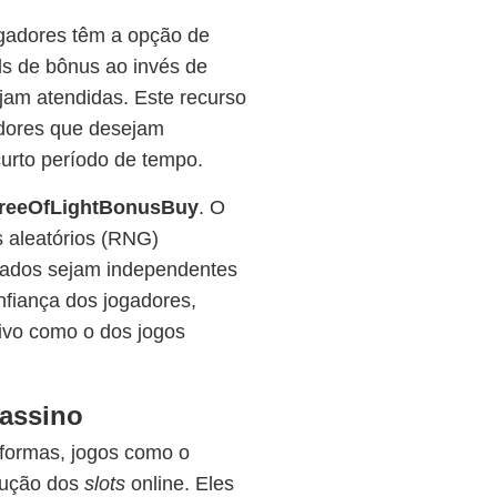
ogadores têm a opção de
ds de bônus ao invés de
jam atendidas. Este recurso
adores que desejam
urto período de tempo.
reeOfLightBonusBuy
. O
s aleatórios (RNG)
ultados sejam independentes
onfiança dos jogadores,
ivo como o dos jogos
assino
aformas, jogos como o
lução dos
slots
online. Eles