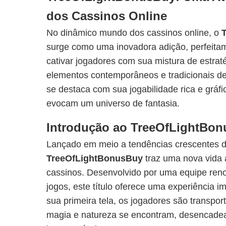
dos Cassinos Online
No dinâmico mundo dos cassinos online, o
surge como uma inovadora adição, perfeit
cativar jogadores com sua mistura de estra
elementos contemporâneos e tradicionais de j
se destaca com sua jogabilidade rica e gráf
evocam um universo de fantasia.
Introdução ao TreeOfLightBo
Lançado em meio a tendências crescentes de
TreeOfLightBonusBuy
traz uma nova vida a
cassinos. Desenvolvido por uma equipe ren
jogos, este título oferece uma experiência i
sua primeira tela, os jogadores são transp
magia e natureza se encontram, desencade