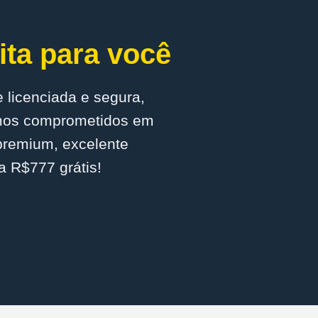
ita para você
 licenciada e segura,
amos comprometidos em
 premium, excelente
a R$777 grátis!