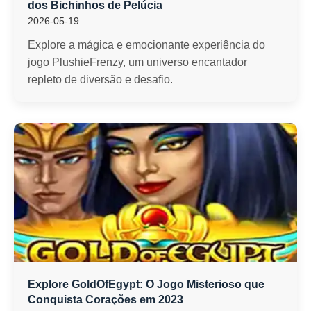
dos Bichinhos de Pelúcia
2026-05-19
Explore a mágica e emocionante experiência do
jogo PlushieFrenzy, um universo encantador
repleto de diversão e desafio.
Explore GoldOfEgypt: O Jogo Misterioso que
Conquista Corações em 2023