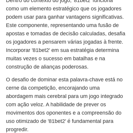
Dentro do contexto do jogo, '81bet2' funciona
como um elemento estratégico que os jogadores
podem usar para ganhar vantagens significativas.
Este componente, representando uma fusão de
apostas e tomadas de decisão calculadas, desafia
os jogadores a pensarem várias jogadas à frente.
Incorporar '81bet2' em sua estratégia determina
muitas vezes o sucesso em batalhas e na
construção de alianças poderosas.
O desafio de dominar esta palavra-chave está no
cerne da competição, encorajando uma
abordagem mais cerebral para um jogo integrado
com ação veloz. A habilidade de prever os
movimentos dos oponentes e a compreensão do
uso otimizado de '81bet2' é fundamental para
progredir.