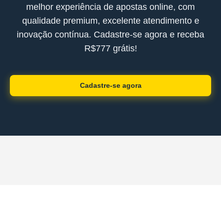
melhor experiência de apostas online, com
qualidade premium, excelente atendimento e
inovação contínua. Cadastre-se agora e receba
R$777 grátis!
Cadastre-se agora