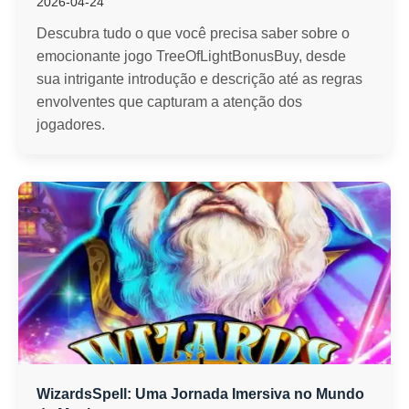
2026-04-24
Descubra tudo o que você precisa saber sobre o
emocionante jogo TreeOfLightBonusBuy, desde
sua intrigante introdução e descrição até as regras
envolventes que capturam a atenção dos
jogadores.
WizardsSpell: Uma Jornada Imersiva no Mundo