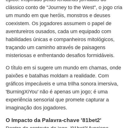
clássico conto de "Journey to the West", o jogo cria
um mundo em que heróis, monstros e deuses
coexistem. Os jogadores assumem o papel de
aventureiros ousados, cada um equipado com
habilidades únicas e companheiros mitológicos,
traçando um caminho através de paisagens
misteriosas e enfrentando desafios formidáveis.
O título em si sugere um mundo em chamas, onde
paixões e batalhas moldam a realidade. Com
gráficos impecáveis e uma trilha sonora imersiva,
'BurningXiYou' não é apenas um jogo; é uma
experiência sensorial que promete capturar a
imaginação dos jogadores.
O Impacto da Palavra-chave '81bet2'