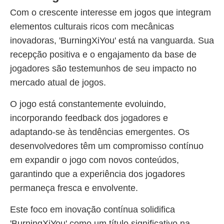
Com o crescente interesse em jogos que integram
elementos culturais ricos com mecânicas
inovadoras, 'BurningXiYou' está na vanguarda. Sua
recepção positiva e o engajamento da base de
jogadores são testemunhos de seu impacto no
mercado atual de jogos.
O jogo está constantemente evoluindo,
incorporando feedback dos jogadores e
adaptando-se às tendências emergentes. Os
desenvolvedores têm um compromisso contínuo
em expandir o jogo com novos conteúdos,
garantindo que a experiência dos jogadores
permaneça fresca e envolvente.
Este foco em inovação contínua solidifica
'BurningXiYou' como um título significativo na