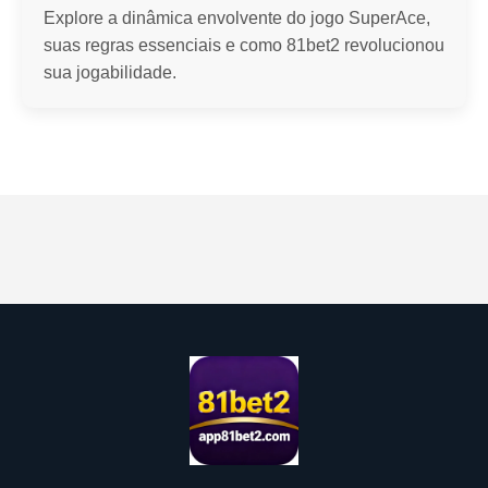
Explore a dinâmica envolvente do jogo SuperAce,
suas regras essenciais e como 81bet2 revolucionou
sua jogabilidade.