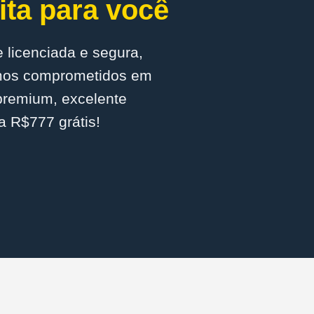
ita para você
 licenciada e segura,
amos comprometidos em
 premium, excelente
a R$777 grátis!