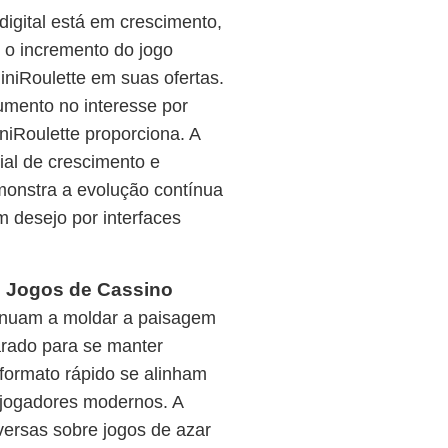
igital está em crescimento,
 o incremento do jogo
iniRoulette em suas ofertas.
mento no interesse por
niRoulette proporciona. A
ial de crescimento e
monstra a evolução contínua
m desejo por interfaces
s Jogos de Cassino
inuam a moldar a paisagem
arado para se manter
 formato rápido se alinham
 jogadores modernos. A
ersas sobre jogos de azar