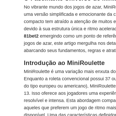
No vibrante mundo dos jogos de azar, MiniR
uma versão simplificada e emocionante da cl
compacto tem atraído a atenção de muitos e
devido à sua estrutura única e ritmo aceler
81bet2
emergindo como um ponto de referên
jogos de azar, este artigo mergulha nos deta
abarcando seus fundamentos, regras e atrat
Introdução ao MiniRoulette
MiniRoulette é uma variação mais enxuta do t
Enquanto a roleta convencional possui 37 
do tipo europeu ou americano), MiniRoulett
13. Isso oferece aos jogadores uma experiê
resolvível e intensa. Esta abordagem compac
aqueles que preferem um jogo de ritmo mai
disponível. Uma das características definido