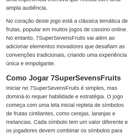
ampla audiência.
No coração deste jogo está a clássica temática de
frutas, popular em muitos jogos de cassino online.
No entanto, 7SuperSevensFruits vai além ao
adicionar elementos inovadores que desafiam as
convenções tradicionais, criando uma experiência
única e empolgante.
Como Jogar 7SuperSevensFruits
Iniciar no 7SuperSevensFruits é simples, mas
dominá-lo requer habilidade e estratégia. O jogo
começa com uma tela inicial repleta de símbolos
de frutas cintilantes, como cerejas, laranjas e
melancias. Cada símbolo tem um valor diferente e
os jogadores devem combinar os símbolos para