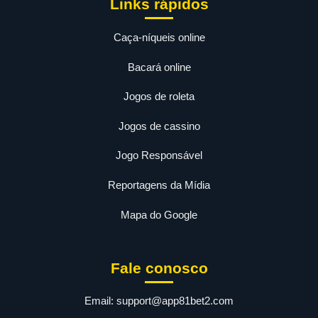
Links rápidos
Caça-níqueis online
Bacará online
Jogos de roleta
Jogos de cassino
Jogo Responsável
Reportagens da Mídia
Mapa do Google
Fale conosco
Email:
support@app81bet2.com