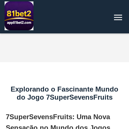
Explorando o Fascinante Mundo
do Jogo 7SuperSevensFruits
7SuperSevensFruits: Uma Nova
Sensação no Mundo dos Jogos