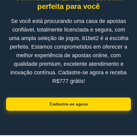
perfeita para você
Se você está procurando uma casa de apostas
confiável, totalmente licenciada e segura, com
uma ampla seleção de jogos, 81bet2 é a escolha
perfeita. Estamos comprometidos em oferecer a
melhor experiência de apostas online, com
qualidade premium, excelente atendimento e
inovação contínua. Cadastre-se agora e receba
R$777 grátis!
Cadastre-se agora