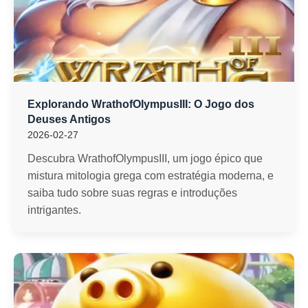
Explorando WrathofOlympusIII: O Jogo dos
Deuses Antigos
2026-02-27
Descubra WrathofOlympusIII, um jogo épico que
mistura mitologia grega com estratégia moderna, e
saiba tudo sobre suas regras e introduções
intrigantes.