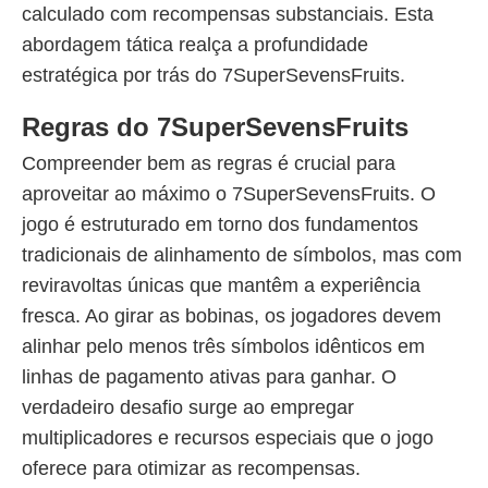
calculado com recompensas substanciais. Esta
abordagem tática realça a profundidade
estratégica por trás do 7SuperSevensFruits.
Regras do 7SuperSevensFruits
Compreender bem as regras é crucial para
aproveitar ao máximo o 7SuperSevensFruits. O
jogo é estruturado em torno dos fundamentos
tradicionais de alinhamento de símbolos, mas com
reviravoltas únicas que mantêm a experiência
fresca. Ao girar as bobinas, os jogadores devem
alinhar pelo menos três símbolos idênticos em
linhas de pagamento ativas para ganhar. ​O
verdadeiro desafio surge ao empregar
multiplicadores e recursos especiais que o jogo
oferece para otimizar as recompensas.