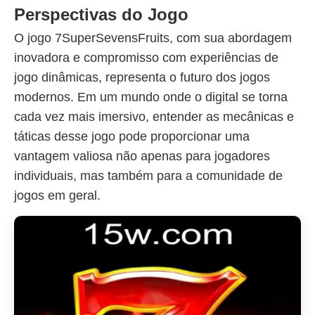
Perspectivas do Jogo
O jogo 7SuperSevensFruits, com sua abordagem
inovadora e compromisso com experiências de
jogo dinâmicas, representa o futuro dos jogos
modernos. Em um mundo onde o digital se torna
cada vez mais imersivo, entender as mecânicas e
táticas desse jogo pode proporcionar uma
vantagem valiosa não apenas para jogadores
individuais, mas também para a comunidade de
jogos em geral.