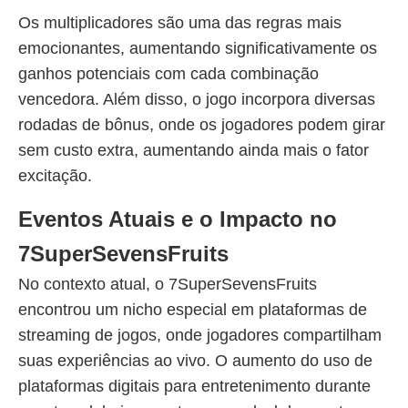
Os multiplicadores são uma das regras mais
emocionantes, aumentando significativamente os
ganhos potenciais com cada combinação
vencedora. Além disso, o jogo incorpora diversas
rodadas de bônus, onde os jogadores podem girar
sem custo extra, aumentando ainda mais o fator
excitação.
Eventos Atuais e o Impacto no
7SuperSevensFruits
No contexto atual, o 7SuperSevensFruits
encontrou um nicho especial em plataformas de
streaming de jogos, onde jogadores compartilham
suas experiências ao vivo. O aumento do uso de
plataformas digitais para entretenimento durante