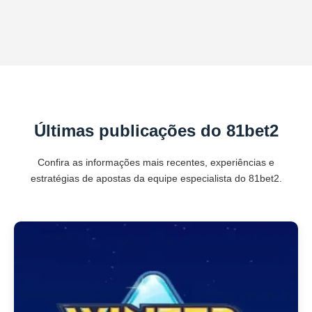
Últimas publicações do 81bet2
Confira as informações mais recentes, experiências e
estratégias de apostas da equipe especialista do 81bet2.