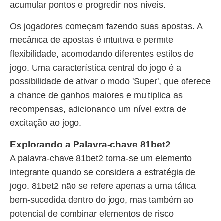
acumular pontos e progredir nos níveis.
Os jogadores começam fazendo suas apostas. A
mecânica de apostas é intuitiva e permite
flexibilidade, acomodando diferentes estilos de
jogo. Uma característica central do jogo é a
possibilidade de ativar o modo 'Super', que oferece
a chance de ganhos maiores e multiplica as
recompensas, adicionando um nível extra de
excitação ao jogo.
Explorando a Palavra-chave 81bet2
A palavra-chave 81bet2 torna-se um elemento
integrante quando se considera a estratégia de
jogo. 81bet2 não se refere apenas a uma tática
bem-sucedida dentro do jogo, mas também ao
potencial de combinar elementos de risco