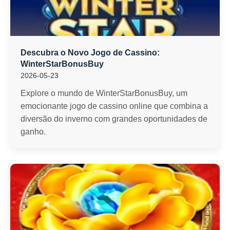
Descubra o Novo Jogo de Cassino:
WinterStarBonusBuy
2026-05-23
Explore o mundo de WinterStarBonusBuy, um
emocionante jogo de cassino online que combina a
diversão do inverno com grandes oportunidades de
ganho.