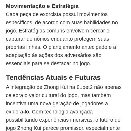
Movimentação e Estratégia
Cada peça de exorcista possui movimentos
específicos, de acordo com suas habilidades no
jogo. Estratégias comuns envolvem cercar e
capturar demônios enquanto protegem suas
próprias linhas. O planejamento antecipado e a
adaptação às ações dos adversários são
essenciais para se destacar no jogo.
Tendências Atuais e Futuras
A integração de Zhong Kui na 81bet2 não apenas
celebra o valor cultural do jogo, mas também
incentiva uma nova geração de jogadores a
explorá-lo. Com tecnologia avançada
possibilitando experiências imersivas, o futuro do
jogo Zhong Kui parece promissor, especialmente