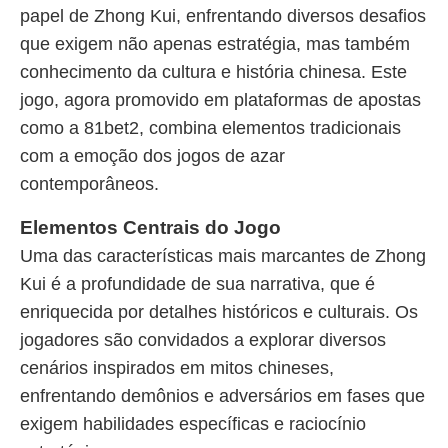
papel de Zhong Kui, enfrentando diversos desafios
que exigem não apenas estratégia, mas também
conhecimento da cultura e história chinesa. Este
jogo, agora promovido em plataformas de apostas
como a 81bet2, combina elementos tradicionais
com a emoção dos jogos de azar
contemporâneos.
Elementos Centrais do Jogo
Uma das características mais marcantes de Zhong
Kui é a profundidade de sua narrativa, que é
enriquecida por detalhes históricos e culturais. Os
jogadores são convidados a explorar diversos
cenários inspirados em mitos chineses,
enfrentando demônios e adversários em fases que
exigem habilidades específicas e raciocínio