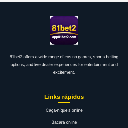
81bet2 offers a wide range of casino games, sports betting
options, and live dealer experiences for entertainment and
excitement.
Links rápidos
Caça-níqueis online
Bacará online