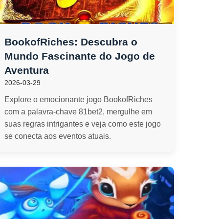
BookofRiches: Descubra o
Mundo Fascinante do Jogo de
Aventura
2026-03-29
Explore o emocionante jogo BookofRiches
com a palavra-chave 81bet2, mergulhe em
suas regras intrigantes e veja como este jogo
se conecta aos eventos atuais.