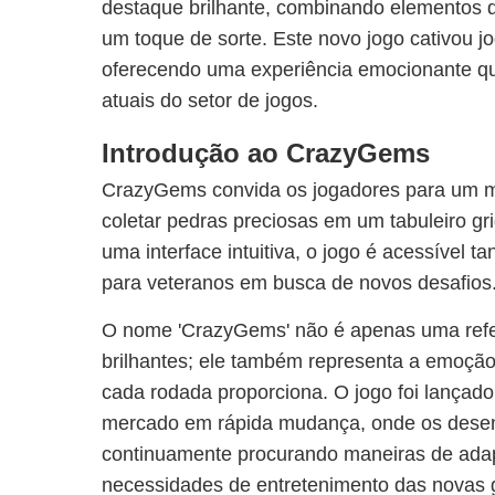
destaque brilhante, combinando elementos de
um toque de sorte. Este novo jogo cativou j
oferecendo uma experiência emocionante que
atuais do setor de jogos.
Introdução ao CrazyGems
CrazyGems convida os jogadores para um m
coletar pedras preciosas em um tabuleiro gri
uma interface intuitiva, o jogo é acessível ta
para veteranos em busca de novos desafios
O nome 'CrazyGems' não é apenas uma refe
brilhantes; ele também representa a emoção 
cada rodada proporciona. O jogo foi lançado
mercado em rápida mudança, onde os desen
continuamente procurando maneiras de adap
necessidades de entretenimento das novas 