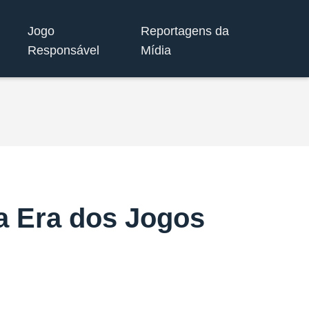
Jogo
Reportagens da
Responsável
Mídia
a Era dos Jogos