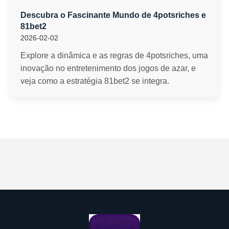
Descubra o Fascinante Mundo de 4potsriches e
81bet2
2026-02-02
Explore a dinâmica e as regras de 4potsriches, uma
inovação no entretenimento dos jogos de azar, e
veja como a estratégia 81bet2 se integra.