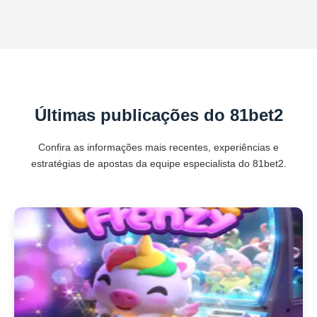
Últimas publicações do 81bet2
Confira as informações mais recentes, experiências e
estratégias de apostas da equipe especialista do 81bet2.