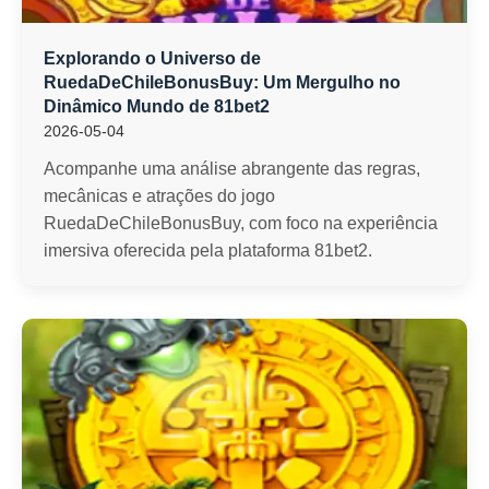
Explorando o Universo de
RuedaDeChileBonusBuy: Um Mergulho no
Dinâmico Mundo de 81bet2
2026-05-04
Acompanhe uma análise abrangente das regras,
mecânicas e atrações do jogo
RuedaDeChileBonusBuy, com foco na experiência
imersiva oferecida pela plataforma 81bet2.