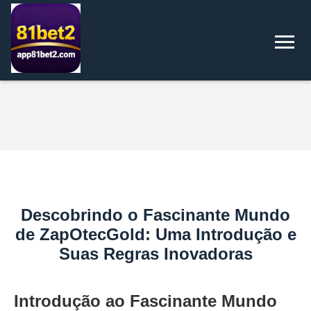
Descobrindo o Fascinante Mundo
de ZapOtecGold: Uma Introdução e
Suas Regras Inovadoras
Introdução ao Fascinante Mundo