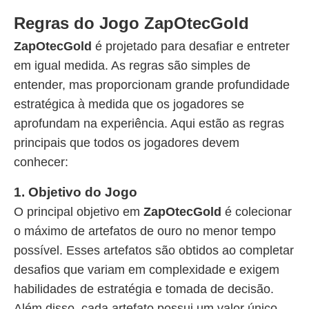
Regras do Jogo ZapOtecGold
ZapOtecGold
é projetado para desafiar e entreter
em igual medida. As regras são simples de
entender, mas proporcionam grande profundidade
estratégica à medida que os jogadores se
aprofundam na experiência. Aqui estão as regras
principais que todos os jogadores devem
conhecer:
1. Objetivo do Jogo
O principal objetivo em
ZapOtecGold
é colecionar
o máximo de artefatos de ouro no menor tempo
possível. Esses artefatos são obtidos ao completar
desafios que variam em complexidade e exigem
habilidades de estratégia e tomada de decisão.
Além disso, cada artefato possui um valor único,